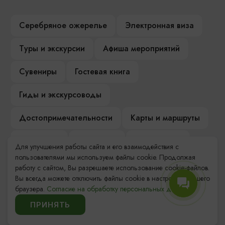
Серебряное ожерелье
Электронная виза
Туры и экскурсии
Афиша мероприятий
Сувениры
Гостевая книга
Гиды и экскурсоводы
Достопримечательности
Карты и маршруты
Рестораны
Гостиницы
Как доехать
Для улучшения работы сайта и его взаимодействия с
пользователями мы используем файлы cookie. Продолжая
Компас Балтийской кухни
работу с сайтом, Вы разрешаете использование cookie-файлов.
Вы всегда можете отключить файлы cookie в настройках Вашего
Настоящий Калининградец
Музеи
браузера.
Согласие на обработку персональных данных.
ПРИНЯТЬ