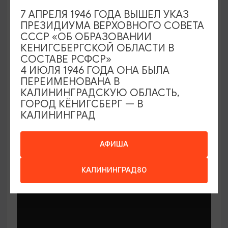
7 АПРЕЛЯ 1946 ГОДА ВЫШЕЛ УКАЗ
ПРЕЗИДИУМА ВЕРХОВНОГО СОВЕТА
СССР «ОБ ОБРАЗОВАНИИ
КЕНИГСБЕРГСКОЙ ОБЛАСТИ В
СОСТАВЕ РСФСР»
МАСТЕР-КЛАССЫ
4 ИЮЛЯ 1946 ГОДА ОНА БЫЛА
ПЕРЕИМЕНОВАНА В
КАЛИНИНГРАДСКУЮ ОБЛАСТЬ,
Мастер-классы по керамике Елены
ГОРОД КЁНИГСБЕРГ — В
Бодяковой
КАЛИНИНГРАД
03.02.2026 - 29.12.2026, вторник в 16:00
Калининград, ул. Баранова, 45
АФИША
КАЛИНИНГРАД80
ОТ 200₽