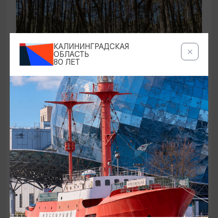
КАЛИНИНГРАДСКАЯ
ОБЛАСТЬ
80 ЛЕТ
ЭКСКУРСИИ УЧРЕЖДЕНИЙ КУЛЬТУРЫ
Аудиоспектакль «Истории Куршской
косы»
01.02.2026 - 31.12.2026, 13:00
Куршская коса
ОТ 2500₽