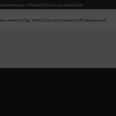
изм
Календарь событий
Конструктор маршрутов
ем заняться
Где поесть
Где остановиться
Информация