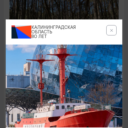
КАЛИНИНГРАДСКАЯ
ОБЛАСТЬ
80 ЛЕТ
ЭКСКУРСИИ УЧРЕЖДЕНИЙ КУЛЬТУРЫ
Аудиоспектакль «Истории Куршской
косы»
01.02.2026 - 31.12.2026, 13:00
Куршская коса
ОТ 2500₽