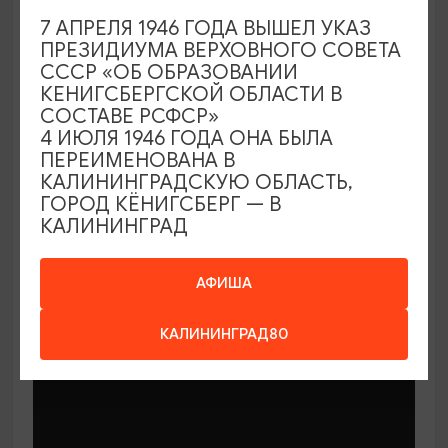
7 АПРЕЛЯ 1946 ГОДА ВЫШЕЛ УКАЗ
ПРЕЗИДИУМА ВЕРХОВНОГО СОВЕТА
СССР «ОБ ОБРАЗОВАНИИ
КЕНИГСБЕРГСКОЙ ОБЛАСТИ В
СОСТАВЕ РСФСР»
МАСТЕР-КЛАССЫ
4 ИЮЛЯ 1946 ГОДА ОНА БЫЛА
ПЕРЕИМЕНОВАНА В
КАЛИНИНГРАДСКУЮ ОБЛАСТЬ,
Мастер-классы по керамике Елены
ГОРОД КЁНИГСБЕРГ — В
Бодяковой
КАЛИНИНГРАД
03.02.2026 - 29.12.2026, вторник в 16:00
Калининград, ул. Баранова, 45
АФИША
КАЛИНИНГРАД80
ОТ 200₽