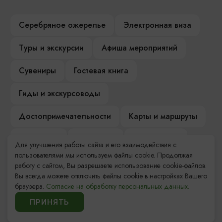
Серебряное ожерелье
Электронная виза
Туры и экскурсии
Афиша мероприятий
Сувениры
Гостевая книга
Гиды и экскурсоводы
Достопримечательности
Карты и маршруты
Рестораны
Гостиницы
Как доехать
Для улучшения работы сайта и его взаимодействия с
пользователями мы используем файлы cookie. Продолжая
Компас Балтийской кухни
работу с сайтом, Вы разрешаете использование cookie-файлов.
Вы всегда можете отключить файлы cookie в настройках Вашего
Настоящий Калининградец
Музеи
браузера.
Согласие на обработку персональных данных.
ПРИНЯТЬ