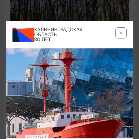
КАЛИНИНГРАДСКАЯ
ОБЛАСТЬ
80 ЛЕТ
ЭКСКУРСИИ УЧРЕЖДЕНИЙ КУЛЬТУРЫ
Аудиоспектакль «Истории Куршской
косы»
01.02.2026 - 31.12.2026, 13:00
Куршская коса
ОТ 2500₽