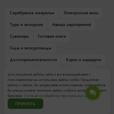
Серебряное ожерелье
Электронная виза
Туры и экскурсии
Афиша мероприятий
Сувениры
Гостевая книга
Гиды и экскурсоводы
Достопримечательности
Карты и маршруты
Рестораны
Гостиницы
Как доехать
Для улучшения работы сайта и его взаимодействия с
пользователями мы используем файлы cookie. Продолжая
Компас Балтийской кухни
работу с сайтом, Вы разрешаете использование cookie-файлов.
Вы всегда можете отключить файлы cookie в настройках Вашего
Настоящий Калининградец
Музеи
браузера.
Согласие на обработку персональных данных.
ПРИНЯТЬ