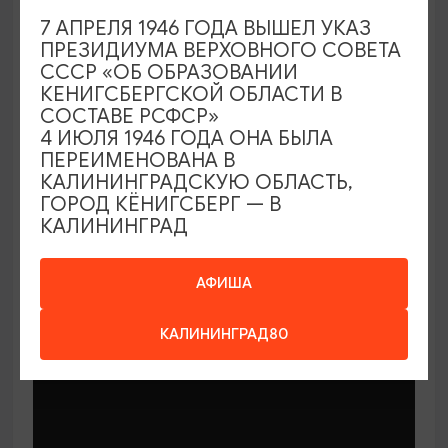
7 АПРЕЛЯ 1946 ГОДА ВЫШЕЛ УКАЗ
ПРЕЗИДИУМА ВЕРХОВНОГО СОВЕТА
СССР «ОБ ОБРАЗОВАНИИ
КЕНИГСБЕРГСКОЙ ОБЛАСТИ В
СОСТАВЕ РСФСР»
МАСТЕР-КЛАССЫ
4 ИЮЛЯ 1946 ГОДА ОНА БЫЛА
ПЕРЕИМЕНОВАНА В
КАЛИНИНГРАДСКУЮ ОБЛАСТЬ,
Мастер-классы по керамике Елены
ГОРОД КЁНИГСБЕРГ — В
Бодяковой
КАЛИНИНГРАД
03.02.2026 - 29.12.2026, вторник в 16:00
Калининград, ул. Баранова, 45
АФИША
КАЛИНИНГРАД80
ОТ 200₽