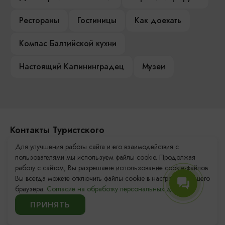
Рестораны
Гостиницы
Как доехать
Компас Балтийской кухни
Настоящий Калининградец
Музеи
Контакты Туристского
информационного центра
Для улучшения работы сайта и его взаимодействия с
пользователями мы используем файлы cookie. Продолжая
+7 (4012) 555-200
работу с сайтом, Вы разрешаете использование cookie-файлов.
Вы всегда можете отключить файлы cookie в настройках Вашего
8 (800) 200-55-39
браузера.
Согласие на обработку персональных данных.
info@visit-kaliningrad.ru
ПРИНЯТЬ