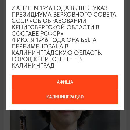
7 АПРЕЛЯ 1946 ГОДА ВЫШЕЛ УКАЗ
ПРЕЗИДИУМА ВЕРХОВНОГО СОВЕТА
ВЫСТАВКИ
СССР «ОБ ОБРАЗОВАНИИ
КЕНИГСБЕРГСКОЙ ОБЛАСТИ В
Солнечное притяжение
СОСТАВЕ РСФСР»
4 ИЮЛЯ 1946 ГОДА ОНА БЫЛА
21.08.2026 - 20.09.2026
ПЕРЕИМЕНОВАНА В
Калининград, Музей янтаря
КАЛИНИНГРАДСКУЮ ОБЛАСТЬ,
ГОРОД КЁНИГСБЕРГ — В
КАЛИНИНГРАД
ОТ 1000₽
АФИША
КАЛИНИНГРАД80