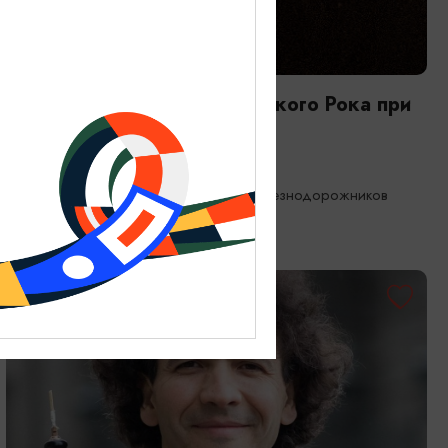
КОНЦЕРТЫ
Оркестр CAGMO: Хор Русского Рока при
свечах
21.08.2026 19:00
Калининград, Дворец культуры железнодорожников
ОТ 1000₽