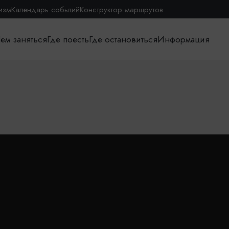
изм
Календарь событий
Конструктор маршрутов
ем заняться
Где поесть
Где остановиться
Информация