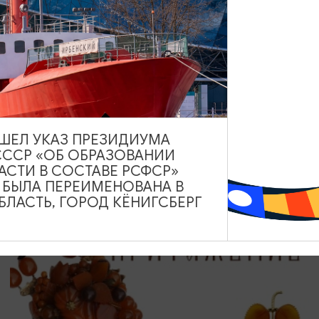
КОНЦЕРТЫ
Группа «Градусы»
20.08.2026 19:00
Светлогорск, Театр эстрады «Янтарь-холл»
ВЫШЕЛ УКАЗ ПРЕЗИДИУМА
СССР «ОБ ОБРАЗОВАНИИ
АСТИ В СОСТАВЕ РСФСР»
А БЫЛА ПЕРЕИМЕНОВАНА В
ЛАСТЬ, ГОРОД КЁНИГСБЕРГ
ОТ 60₽