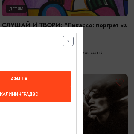
ДЕТЯМ
СЛУШАЙ И ТВОРИ: "Пикассо: портрет из
кубиков"
20.08.2026 15:00
Светлогорск, Арт-пространство «Янтарь-холл»
АФИША
ОТ 2300₽
КАЛИНИНГРАД80