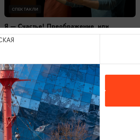
СПЕКТАКЛИ
Я — Счастье! Преображение, или
Швабракадабра
СКАЯ
20.08.2026 19:00
Калининград, Дворец культуры железнодорожников
ОТ 2500₽