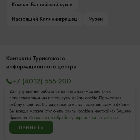
Компас Балтийской кухни
Настоящий Калининградец
Музеи
Контакты Туристского
информационного центра
+7 (4012) 555-200
8 (800) 200-55-39
Для улучшения работы сайта и его взаимодействия с
пользователями мы используем файлы cookie. Продолжая
info@visit-kaliningrad.ru
работу с сайтом, Вы разрешаете использование cookie-файлов.
Вы всегда можете отключить файлы cookie в настройках Вашего
браузера.
Согласие на обработку персональных данных.
Площадь Победы, 1
Закрыто
ПРИНЯТЬ
ул. Октябрьская, 2/3
Открыто