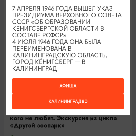
Калининград, Роял парк в «Резиденции Королей»
7 АПРЕЛЯ 1946 ГОДА ВЫШЕЛ УКАЗ
ПРЕЗИДИУМА ВЕРХОВНОГО СОВЕТА
СССР «ОБ ОБРАЗОВАНИИ
ОТ 500₽
КЕНИГСБЕРГСКОЙ ОБЛАСТИ В
СОСТАВЕ РСФСР»
4 ИЮЛЯ 1946 ГОДА ОНА БЫЛА
ПЕРЕИМЕНОВАНА В
КАЛИНИНГРАДСКУЮ ОБЛАСТЬ,
ГОРОД КЁНИГСБЕРГ — В
КАЛИНИНГРАД
АФИША
ЭКСКУРСИИ УЧРЕЖДЕНИЙ КУЛЬТУРЫ
КАЛИНИНГРАД80
Тайны панциря и чешуи или о тех,
кого не любят. Экскурсия из цикла
«Другой зоопарк»