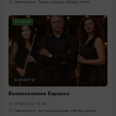
Светлогорск, Театр эстрады «Янтарь-холл»
ОТ 800₽
КОНЦЕРТЫ
Великолепное барокко
15.08.2026 19:30
Светлогорск, Арт-пространство «Янтарь-холл»