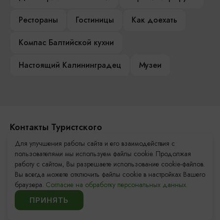
Рестораны
Гостиницы
Как доехать
Компас Балтийской кухни
Настоящий Калининградец
Музеи
Контакты Туристского
информационного центра
Для улучшения работы сайта и его взаимодействия с
пользователями мы используем файлы cookie. Продолжая
+7 (4012) 555-200
работу с сайтом, Вы разрешаете использование cookie-файлов.
Вы всегда можете отключить файлы cookie в настройках Вашего
8 (800) 200-55-39
браузера.
Согласие на обработку персональных данных.
info@visit-kaliningrad.ru
ПРИНЯТЬ