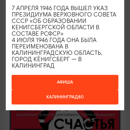
7 АПРЕЛЯ 1946 ГОДА ВЫШЕЛ УКАЗ
Арт-вечер на выставке «Предметные
ПРЕЗИДИУМА ВЕРХОВНОГО СОВЕТА
страсти»
СССР «ОБ ОБРАЗОВАНИИ
КЕНИГСБЕРГСКОЙ ОБЛАСТИ В
14.08.2026 18:00
СОСТАВЕ РСФСР»
Калининград, Калининградский областной музей
4 ИЮЛЯ 1946 ГОДА ОНА БЫЛА
изобразительных искусств
ПЕРЕИМЕНОВАНА В
КАЛИНИНГРАДСКУЮ ОБЛАСТЬ,
ГОРОД КЁНИГСБЕРГ — В
КАЛИНИНГРАД
ОТ 300₽
АФИША
КАЛИНИНГРАД80