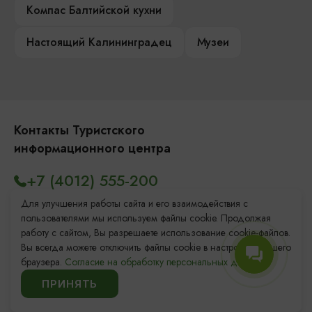
Компас Балтийской кухни
Настоящий Калининградец
Музеи
Контакты Туристского
информационного центра
+7 (4012) 555-200
8 (800) 200-55-39
Для улучшения работы сайта и его взаимодействия с
пользователями мы используем файлы cookie. Продолжая
info@visit-kaliningrad.ru
работу с сайтом, Вы разрешаете использование cookie-файлов.
Вы всегда можете отключить файлы cookie в настройках Вашего
браузера.
Согласие на обработку персональных данных.
Площадь Победы, 1
Закрыто
ПРИНЯТЬ
ул. Октябрьская, 2/3
Открыто