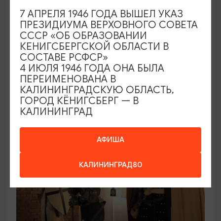
ВЫСТАВКИ
7 АПРЕЛЯ 1946 ГОДА ВЫШЕЛ УКАЗ
ПРЕЗИДИУМА ВЕРХОВНОГО СОВЕТА
Постоянная экспозиция в Маяке пос.
СССР «ОБ ОБРАЗОВАНИИ
Заливино
КЕНИГСБЕРГСКОЙ ОБЛАСТИ В
СОСТАВЕ РСФСР»
01.01.2025 - 31.12.2026, среда - воскресенье
4 ИЮЛЯ 1946 ГОДА ОНА БЫЛА
11:00 -16:00
ПЕРЕИМЕНОВАНА В
Полесск, Маяк, Полесский р-н, пос. Заливино
КАЛИНИНГРАДСКУЮ ОБЛАСТЬ,
ГОРОД КЁНИГСБЕРГ — В
КАЛИНИНГРАД
ПУШКИНСКАЯ КАРТА
АФИША
КАЛИНИНГРАД80