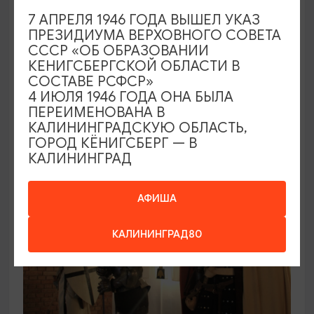
ВЫСТАВКИ
7 АПРЕЛЯ 1946 ГОДА ВЫШЕЛ УКАЗ
ПРЕЗИДИУМА ВЕРХОВНОГО СОВЕТА
Постоянная экспозиция в Маяке пос.
СССР «ОБ ОБРАЗОВАНИИ
Заливино
КЕНИГСБЕРГСКОЙ ОБЛАСТИ В
СОСТАВЕ РСФСР»
01.01.2025 - 31.12.2026, среда - воскресенье
4 ИЮЛЯ 1946 ГОДА ОНА БЫЛА
11:00 -16:00
ПЕРЕИМЕНОВАНА В
Полесск, Маяк, Полесский р-н, пос. Заливино
КАЛИНИНГРАДСКУЮ ОБЛАСТЬ,
ГОРОД КЁНИГСБЕРГ — В
КАЛИНИНГРАД
ПУШКИНСКАЯ КАРТА
АФИША
КАЛИНИНГРАД80