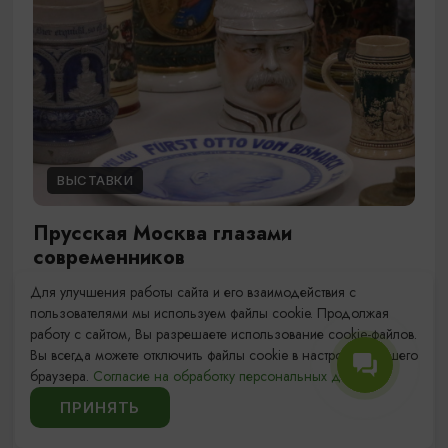
ВЫСТАВКИ
Прусская Москва глазами
современников
Для улучшения работы сайта и его взаимодействия с
01.01.2026 - 31.12.2026, ежедневно с 10:00 до
пользователями мы используем файлы cookie. Продолжая
18:00 (касса - до 17:00)
работу с сайтом, Вы разрешаете использование cookie-файлов.
Калининград, ул. Клиническая, 21
Вы всегда можете отключить файлы cookie в настройках Вашего
браузера.
Согласие на обработку персональных данных.
ПРИНЯТЬ
1
10
11
13
...
12