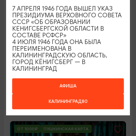
ОТ 250₽
7 АПРЕЛЯ 1946 ГОДА ВЫШЕЛ УКАЗ
ПРЕЗИДИУМА ВЕРХОВНОГО СОВЕТА
СССР «ОБ ОБРАЗОВАНИИ
КЕНИГСБЕРГСКОЙ ОБЛАСТИ В
СОСТАВЕ РСФСР»
4 ИЮЛЯ 1946 ГОДА ОНА БЫЛА
ПЕРЕИМЕНОВАНА В
КАЛИНИНГРАДСКУЮ ОБЛАСТЬ,
ГОРОД КЁНИГСБЕРГ — В
КАЛИНИНГРАД
ВЫСТАВКИ
Оставленный багаж
АФИША
02.08.2026 - 22.08.2026
КАЛИНИНГРАД80
Светлогорск, Арт-пространство «Янтарь-холл»
ОТ 1000₽
ПУШКИНСКАЯ КАРТА