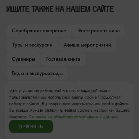
ИЩИТЕ ТАКЖЕ НА НАШЕМ САЙТЕ
Серебряное ожерелье
Электронная виза
Туры и экскурсии
Афиша мероприятий
Сувениры
Гостевая книга
Гиды и экскурсоводы
Достопримечательности
Карты и маршруты
Для улучшения работы сайта и его взаимодействия с
пользователями мы используем файлы cookie. Продолжая
Рестораны
Гостиницы
Как доехать
работу с сайтом, Вы разрешаете использование cookie-файлов.
Вы всегда можете отключить файлы cookie в настройках Вашего
Компас Балтийской кухни
браузера.
Согласие на обработку персональных данных.
ПРИНЯТЬ
Настоящий Калининградец
Музеи