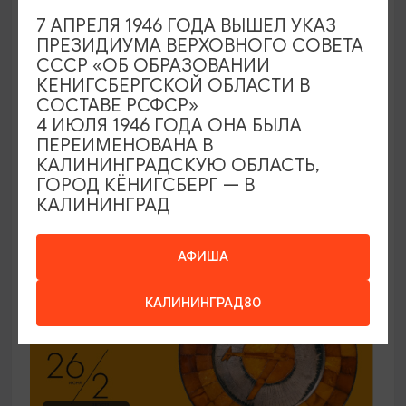
7 АПРЕЛЯ 1946 ГОДА ВЫШЕЛ УКАЗ
ЭКСКУРСИИ УЧРЕЖДЕНИЙ КУЛЬТУРЫ
ПРЕЗИДИУМА ВЕРХОВНОГО СОВЕТА
СССР «ОБ ОБРАЗОВАНИИ
Код города. История в символах
КЕНИГСБЕРГСКОЙ ОБЛАСТИ В
СОСТАВЕ РСФСР»
25.06.2026 - 30.09.2026, ПН-ПТ в 12:00
4 ИЮЛЯ 1946 ГОДА ОНА БЫЛА
Калининград, Музей янтаря
ПЕРЕИМЕНОВАНА В
КАЛИНИНГРАДСКУЮ ОБЛАСТЬ,
ГОРОД КЁНИГСБЕРГ — В
КАЛИНИНГРАД
ОТ 150₽
ПУШКИНСКАЯ КАРТА
АФИША
КАЛИНИНГРАД80