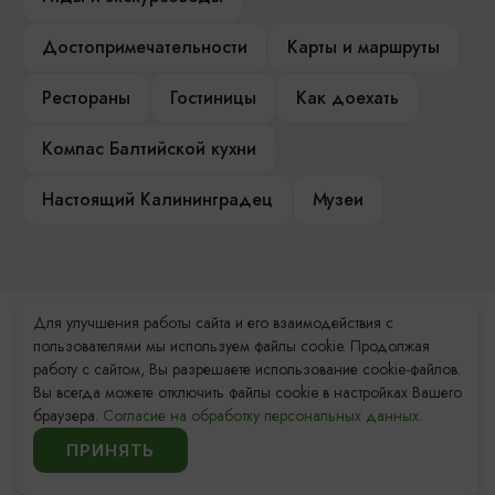
Достопримечательности
Карты и маршруты
Рестораны
Гостиницы
Как доехать
Компас Балтийской кухни
Настоящий Калининградец
Музеи
Для улучшения работы сайта и его взаимодействия с
Контакты Туристского
пользователями мы используем файлы cookie. Продолжая
информационного центра
работу с сайтом, Вы разрешаете использование cookie-файлов.
Вы всегда можете отключить файлы cookie в настройках Вашего
+7 (4012) 555-200
браузера.
Согласие на обработку персональных данных.
ПРИНЯТЬ
8 (800) 200-55-39