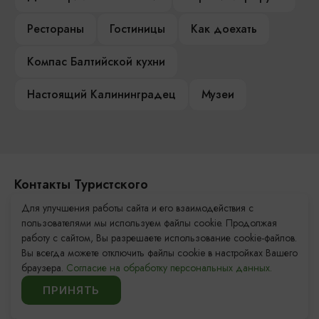
Рестораны
Гостиницы
Как доехать
Компас Балтийской кухни
Настоящий Калининградец
Музеи
Контакты Туристского
информационного центра
Для улучшения работы сайта и его взаимодействия с
пользователями мы используем файлы cookie. Продолжая
+7 (4012) 555-200
работу с сайтом, Вы разрешаете использование cookie-файлов.
Вы всегда можете отключить файлы cookie в настройках Вашего
8 (800) 200-55-39
браузера.
Согласие на обработку персональных данных.
info@visit-kaliningrad.ru
ПРИНЯТЬ