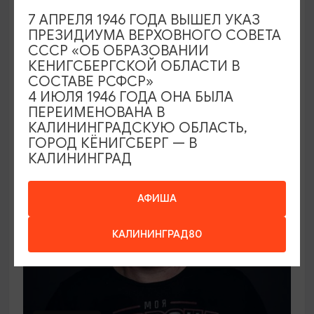
СПЕКТАКЛИ
7 АПРЕЛЯ 1946 ГОДА ВЫШЕЛ УКАЗ
ПРЕЗИДИУМА ВЕРХОВНОГО СОВЕТА
Лорд Фаунтлерой
СССР «ОБ ОБРАЗОВАНИИ
КЕНИГСБЕРГСКОЙ ОБЛАСТИ В
10.09.2026 19:00
СОСТАВЕ РСФСР»
Калининград, Калининградский областной
4 ИЮЛЯ 1946 ГОДА ОНА БЫЛА
драматический театр
ПЕРЕИМЕНОВАНА В
КАЛИНИНГРАДСКУЮ ОБЛАСТЬ,
ГОРОД КЁНИГСБЕРГ — В
КАЛИНИНГРАД
ОТ 1000₽
АФИША
КАЛИНИНГРАД80