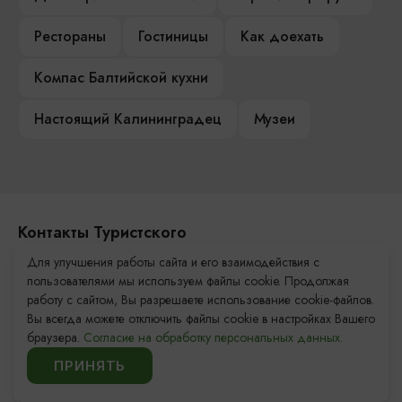
Рестораны
Гостиницы
Как доехать
Компас Балтийской кухни
Настоящий Калининградец
Музеи
Контакты Туристского
информационного центра
Для улучшения работы сайта и его взаимодействия с
пользователями мы используем файлы cookie. Продолжая
+7 (4012) 555-200
работу с сайтом, Вы разрешаете использование cookie-файлов.
Вы всегда можете отключить файлы cookie в настройках Вашего
8 (800) 200-55-39
браузера.
Согласие на обработку персональных данных.
info@visit-kaliningrad.ru
ПРИНЯТЬ