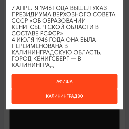
7 АПРЕЛЯ 1946 ГОДА ВЫШЕЛ УКАЗ
СПЕКТАКЛИ
ПРЕЗИДИУМА ВЕРХОВНОГО СОВЕТА
СССР «ОБ ОБРАЗОВАНИИ
Улитка и Кит
КЕНИГСБЕРГСКОЙ ОБЛАСТИ В
СОСТАВЕ РСФСР»
06.09.2026 11:00
4 ИЮЛЯ 1946 ГОДА ОНА БЫЛА
Светлогорск, Арт-пространство «Янтарь-холл»
ПЕРЕИМЕНОВАНА В
КАЛИНИНГРАДСКУЮ ОБЛАСТЬ,
ГОРОД КЁНИГСБЕРГ — В
КАЛИНИНГРАД
ОТ 500₽
ПУШКИНСКАЯ КАРТА
АФИША
КАЛИНИНГРАД80