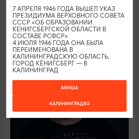
СПЕКТАКЛИ
7 АПРЕЛЯ 1946 ГОДА ВЫШЕЛ УКАЗ
ПРЕЗИДИУМА ВЕРХОВНОГО СОВЕТА
Лорд Фаунтлерой
СССР «ОБ ОБРАЗОВАНИИ
КЕНИГСБЕРГСКОЙ ОБЛАСТИ В
10.09.2026 19:00
СОСТАВЕ РСФСР»
Калининград, Калининградский областной
4 ИЮЛЯ 1946 ГОДА ОНА БЫЛА
драматический театр
ПЕРЕИМЕНОВАНА В
КАЛИНИНГРАДСКУЮ ОБЛАСТЬ,
ГОРОД КЁНИГСБЕРГ — В
КАЛИНИНГРАД
ОТ 1000₽
АФИША
КАЛИНИНГРАД80