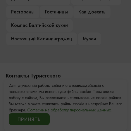
Рестораны
Гостиницы
Как доехать
Компас Балтийской кухни
Настоящий Калининградец
Музеи
Контакты Туристского
информационного центра
Для улучшения работы сайта и его взаимодействия с
пользователями мы используем файлы cookie. Продолжая
+7 (4012) 555-200
работу с сайтом, Вы разрешаете использование cookie-файлов.
Вы всегда можете отключить файлы cookie в настройках Вашего
8 (800) 200-55-39
браузера.
Согласие на обработку персональных данных.
info@visit-kaliningrad.ru
ПРИНЯТЬ