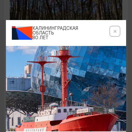
КАЛИНИНГРАДСКАЯ
ОБЛАСТЬ
80 ЛЕТ
ЭКСКУРСИИ УЧРЕЖДЕНИЙ КУЛЬТУРЫ
Аудиоспектакль «Истории Куршской
косы»
01.02.2026 - 31.12.2026, 13:00
Куршская коса
ОТ 2500₽