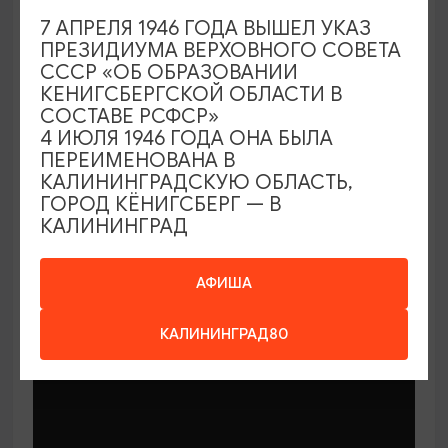
7 АПРЕЛЯ 1946 ГОДА ВЫШЕЛ УКАЗ
ПРЕЗИДИУМА ВЕРХОВНОГО СОВЕТА
СССР «ОБ ОБРАЗОВАНИИ
КЕНИГСБЕРГСКОЙ ОБЛАСТИ В
СОСТАВЕ РСФСР»
МАСТЕР-КЛАССЫ
4 ИЮЛЯ 1946 ГОДА ОНА БЫЛА
ПЕРЕИМЕНОВАНА В
КАЛИНИНГРАДСКУЮ ОБЛАСТЬ,
Мастер-классы по керамике Елены
ГОРОД КЁНИГСБЕРГ — В
Бодяковой
КАЛИНИНГРАД
03.02.2026 - 29.12.2026, вторник в 16:00
Калининград, ул. Баранова, 45
АФИША
КАЛИНИНГРАД80
ОТ 200₽