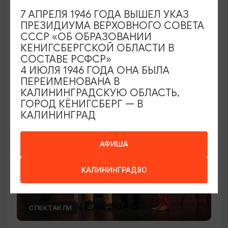
7 АПРЕЛЯ 1946 ГОДА ВЫШЕЛ УКАЗ
Вячеслав Бутусов и «Орден Славы»
ПРЕЗИДИУМА ВЕРХОВНОГО СОВЕТА
СССР «ОБ ОБРАЗОВАНИИ
30.08.2026 19:00
КЕНИГСБЕРГСКОЙ ОБЛАСТИ В
Светлогорск, Театр эстрады «Янтарь-холл»
СОСТАВЕ РСФСР»
4 ИЮЛЯ 1946 ГОДА ОНА БЫЛА
ПЕРЕИМЕНОВАНА В
КАЛИНИНГРАДСКУЮ ОБЛАСТЬ,
ОТ 500₽
ПУШКИНСКАЯ КАРТА
ГОРОД КЁНИГСБЕРГ — В
КАЛИНИНГРАД
АФИША
КАЛИНИНГРАД80
СПЕКТАКЛИ