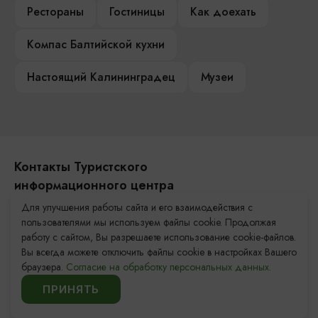
Рестораны
Гостиницы
Как доехать
Компас Балтийской кухни
Настоящий Калининградец
Музеи
Контакты Туристского
информационного центра
Для улучшения работы сайта и его взаимодействия с
+7 (4012) 555-200
пользователями мы используем файлы cookie. Продолжая
работу с сайтом, Вы разрешаете использование cookie-файлов.
8 (800) 200-55-39
Вы всегда можете отключить файлы cookie в настройках Вашего
info@visit-kaliningrad.ru
браузера.
Согласие на обработку персональных данных.
ПРИНЯТЬ
Площадь Победы, 1
Закрыто