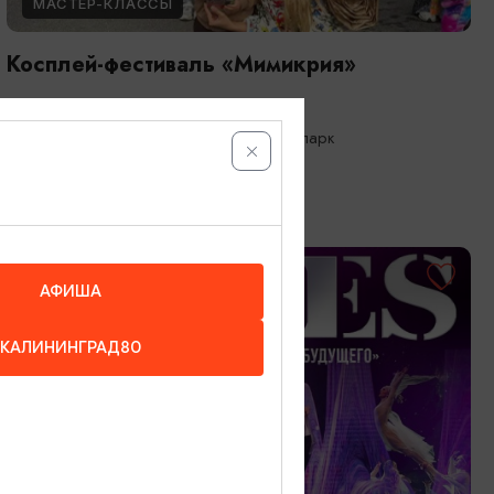
МАСТЕР-КЛАССЫ
Косплей-фестиваль «Мимикрия»
23.08.2026 12:00
Калининград, Калининградский зоопарк
ОТ 1500₽
АФИША
КАЛИНИНГРАД80