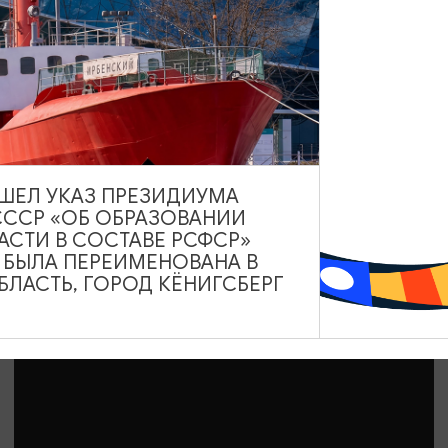
ЭКСКУРСИИ УЧРЕЖДЕНИЙ КУЛЬТУРЫ
Парикмахеры верблюдов, муравьедов
повара. Экскурсия из цикла «Другой
зоопарк»
23.08.2026 10:00
ВЫШЕЛ УКАЗ ПРЕЗИДИУМА
Калининград, Калининградский зоопарк
СССР «ОБ ОБРАЗОВАНИИ
АСТИ В СОСТАВЕ РСФСР»
А БЫЛА ПЕРЕИМЕНОВАНА В
ЛАСТЬ, ГОРОД КЁНИГСБЕРГ
ОТ 1500₽