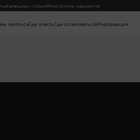
изм
Календарь событий
Конструктор маршрутов
ем заняться
Где поесть
Где остановиться
Информация