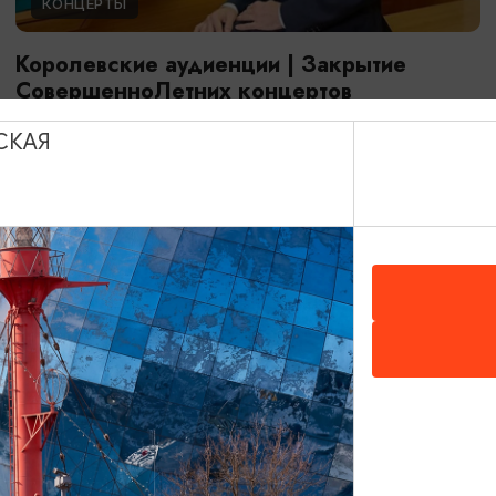
КОНЦЕРТЫ
Королевские аудиенции | Закрытие
СовершенноЛетних концертов
23.08.2026 18:00
СКАЯ
Калининград, Собор на острове Канта
ОТ 500₽