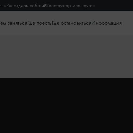
изм
Календарь событий
Конструктор маршрутов
ем заняться
Где поесть
Где остановиться
Информация