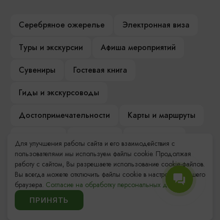
Серебряное ожерелье
Электронная виза
Туры и экскурсии
Афиша мероприятий
Сувениры
Гостевая книга
Гиды и экскурсоводы
Достопримечательности
Карты и маршруты
Рестораны
Гостиницы
Как доехать
Для улучшения работы сайта и его взаимодействия с
пользователями мы используем файлы cookie. Продолжая
Компас Балтийской кухни
работу с сайтом, Вы разрешаете использование cookie-файлов.
Вы всегда можете отключить файлы cookie в настройках Вашего
Настоящий Калининградец
Музеи
браузера.
Согласие на обработку персональных данных.
ПРИНЯТЬ