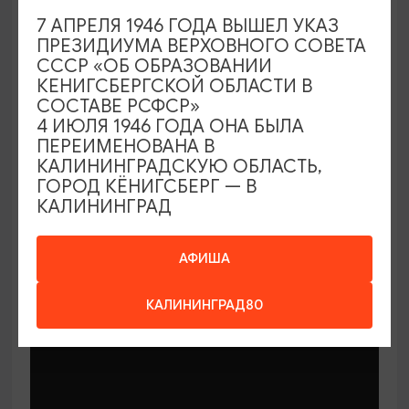
7 АПРЕЛЯ 1946 ГОДА ВЫШЕЛ УКАЗ
ПРЕЗИДИУМА ВЕРХОВНОГО СОВЕТА
СССР «ОБ ОБРАЗОВАНИИ
КЕНИГСБЕРГСКОЙ ОБЛАСТИ В
СОСТАВЕ РСФСР»
МАСТЕР-КЛАССЫ
4 ИЮЛЯ 1946 ГОДА ОНА БЫЛА
ПЕРЕИМЕНОВАНА В
КАЛИНИНГРАДСКУЮ ОБЛАСТЬ,
Мастер-классы по керамике Елены
ГОРОД КЁНИГСБЕРГ — В
Бодяковой
КАЛИНИНГРАД
03.02.2026 - 29.12.2026, вторник в 16:00
Калининград, ул. Баранова, 45
АФИША
КАЛИНИНГРАД80
ОТ 200₽