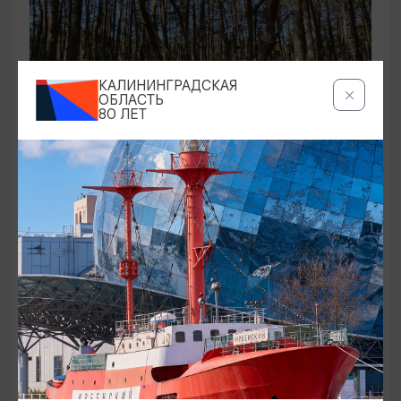
КАЛИНИНГРАДСКАЯ
ОБЛАСТЬ
80 ЛЕТ
ЭКСКУРСИИ УЧРЕЖДЕНИЙ КУЛЬТУРЫ
Аудиоспектакль «Истории Куршской
косы»
01.02.2026 - 31.12.2026, 13:00
Куршская коса
ОТ 2500₽