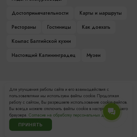
Достопримечательности
Карты и маршруты
Рестораны
Гостиницы
Как доехать
Компас Балтийской кухни
Настоящий Калининградец
Музеи
Для улучшения работы сайта и его взаимодействия с
Контакты Туристского
пользователями мы используем файлы cookie. Продолжая
информационного центра
работу с сайтом, Вы разрешаете использование cookie-файлов.
Вы всегда можете отключить файлы cookie в настройках Вашего
+7 (4012) 555-200
браузера.
Согласие на обработку персональных данных.
ПРИНЯТЬ
8 (800) 200-55-39