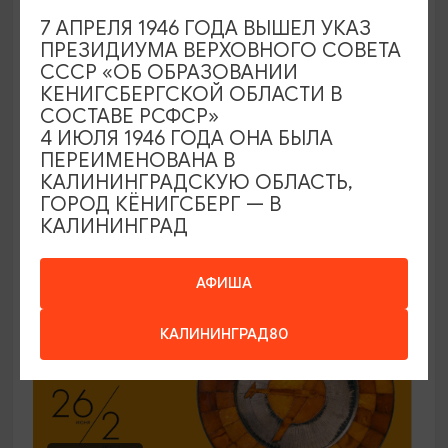
7 АПРЕЛЯ 1946 ГОДА ВЫШЕЛ УКАЗ
ЭКСКУРСИИ УЧРЕЖДЕНИЙ КУЛЬТУРЫ
ПРЕЗИДИУМА ВЕРХОВНОГО СОВЕТА
СССР «ОБ ОБРАЗОВАНИИ
Код города. История в символах
КЕНИГСБЕРГСКОЙ ОБЛАСТИ В
СОСТАВЕ РСФСР»
25.06.2026 - 30.09.2026, ПН-ПТ в 12:00
4 ИЮЛЯ 1946 ГОДА ОНА БЫЛА
Калининград, Музей янтаря
ПЕРЕИМЕНОВАНА В
КАЛИНИНГРАДСКУЮ ОБЛАСТЬ,
ГОРОД КЁНИГСБЕРГ — В
КАЛИНИНГРАД
ОТ 150₽
ПУШКИНСКАЯ КАРТА
АФИША
КАЛИНИНГРАД80