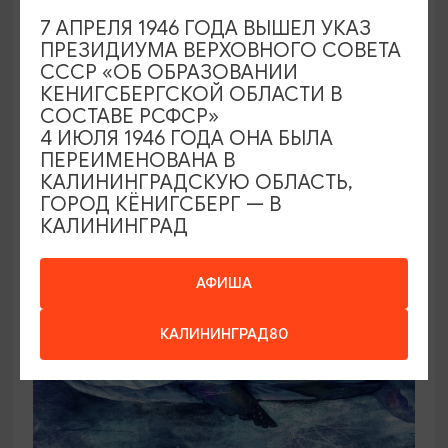
7 АПРЕЛЯ 1946 ГОДА ВЫШЕЛ УКАЗ
ПРЕЗИДИУМА ВЕРХОВНОГО СОВЕТА
КОНЦЕРТЫ
СССР «ОБ ОБРАЗОВАНИИ
КЕНИГСБЕРГСКОЙ ОБЛАСТИ В
Барокко в меню
СОСТАВЕ РСФСР»
4 ИЮЛЯ 1946 ГОДА ОНА БЫЛА
06.09.2026 18:00
ПЕРЕИМЕНОВАНА В
Калининград, Собор на острове Канта
КАЛИНИНГРАДСКУЮ ОБЛАСТЬ,
ГОРОД КЁНИГСБЕРГ — В
КАЛИНИНГРАД
ОТ 750₽
АФИША
КАЛИНИНГРАД80