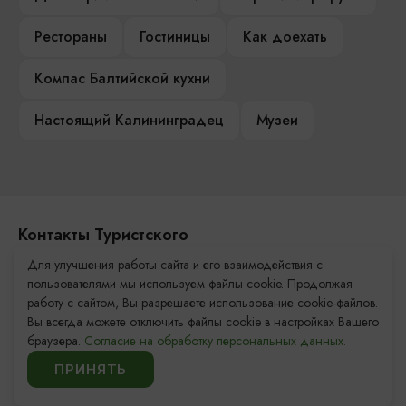
Рестораны
Гостиницы
Как доехать
Компас Балтийской кухни
Настоящий Калининградец
Музеи
Контакты Туристского
информационного центра
Для улучшения работы сайта и его взаимодействия с
пользователями мы используем файлы cookie. Продолжая
+7 (4012) 555-200
работу с сайтом, Вы разрешаете использование cookie-файлов.
Вы всегда можете отключить файлы cookie в настройках Вашего
8 (800) 200-55-39
браузера.
Согласие на обработку персональных данных.
info@visit-kaliningrad.ru
ПРИНЯТЬ