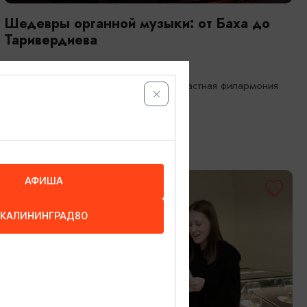
Шедевры органной музыки: от Баха до
Таривердиева
12.08.2026 19:00
Калининград, Калининградская областная филармония
им. Е.Ф. Светланова
АФИША
БЕСПЛАТНО
КАЛИНИНГРАД80