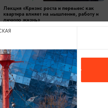
Лекция «Кризис роста и перемен: как
квартира влияет на мышление, работу и
личную жизнь»
12.08.2026 16:00
СКАЯ
Калининград, Центр «Мой бизнес»: ул. Уральская, д. 18,
4 этаж.
ПУШКИНСКАЯ КАРТА
БЕСПЛАТНО