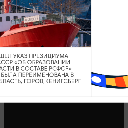
ДРУГИЕ МЕРОПРИЯТИЯ
Международный день фото
12.08.2026 - 19.08.2026, 10:00-19:00
Калининград, Музей янтаря
ВЫШЕЛ УКАЗ ПРЕЗИДИУМА
СССР «ОБ ОБРАЗОВАНИИ
АСТИ В СОСТАВЕ РСФСР»
А БЫЛА ПЕРЕИМЕНОВАНА В
ЛАСТЬ, ГОРОД КЁНИГСБЕРГ
ОТ 1500₽