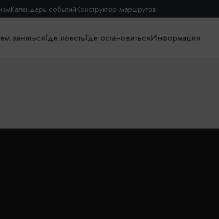
изм
Календарь событий
Конструктор маршрутов
ем заняться
Где поесть
Где остановиться
Информация