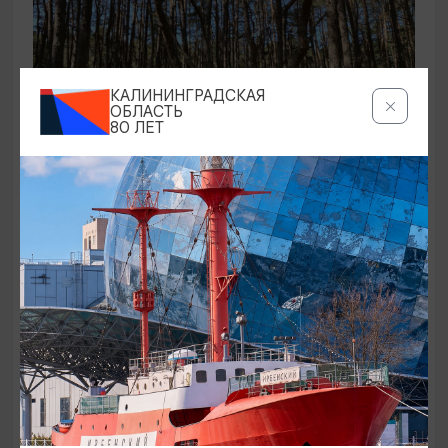
КАЛИНИНГРАДСКАЯ
ОБЛАСТЬ
80 ЛЕТ
ЭКСКУРСИИ УЧРЕЖДЕНИЙ КУЛЬТУРЫ
Аудиоспектакль «Истории Куршской
косы»
01.02.2026 - 31.12.2026, 13:00
Куршская коса
ОТ 2500₽