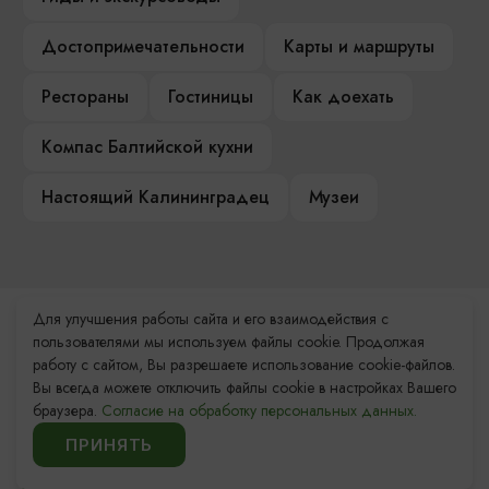
Достопримечательности
Карты и маршруты
Рестораны
Гостиницы
Как доехать
Компас Балтийской кухни
Настоящий Калининградец
Музеи
Для улучшения работы сайта и его взаимодействия с
Контакты Туристского
пользователями мы используем файлы cookie. Продолжая
информационного центра
работу с сайтом, Вы разрешаете использование cookie-файлов.
Вы всегда можете отключить файлы cookie в настройках Вашего
+7 (4012) 555-200
браузера.
Согласие на обработку персональных данных.
ПРИНЯТЬ
8 (800) 200-55-39