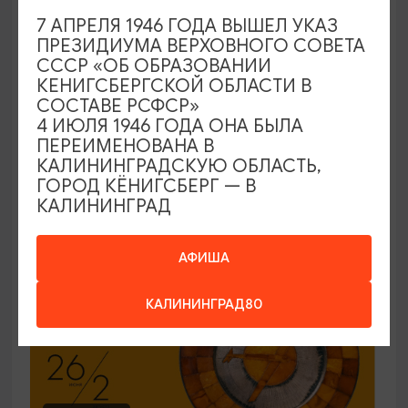
7 АПРЕЛЯ 1946 ГОДА ВЫШЕЛ УКАЗ
ЭКСКУРСИИ УЧРЕЖДЕНИЙ КУЛЬТУРЫ
ПРЕЗИДИУМА ВЕРХОВНОГО СОВЕТА
СССР «ОБ ОБРАЗОВАНИИ
Код города. История в символах
КЕНИГСБЕРГСКОЙ ОБЛАСТИ В
СОСТАВЕ РСФСР»
25.06.2026 - 30.09.2026, ПН-ПТ в 12:00
4 ИЮЛЯ 1946 ГОДА ОНА БЫЛА
Калининград, Музей янтаря
ПЕРЕИМЕНОВАНА В
КАЛИНИНГРАДСКУЮ ОБЛАСТЬ,
ГОРОД КЁНИГСБЕРГ — В
КАЛИНИНГРАД
ОТ 150₽
ПУШКИНСКАЯ КАРТА
АФИША
КАЛИНИНГРАД80