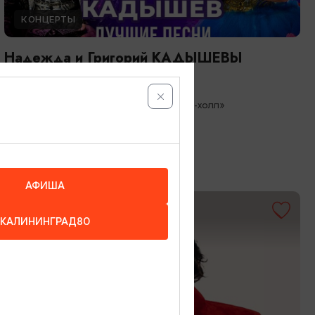
КОНЦЕРТЫ
Надежда и Григорий КАДЫШЕВЫ
26.08.2026 19:00
Светлогорск, Театр эстрады «Янтарь-холл»
АФИША
ОТ 3500₽
КАЛИНИНГРАД80