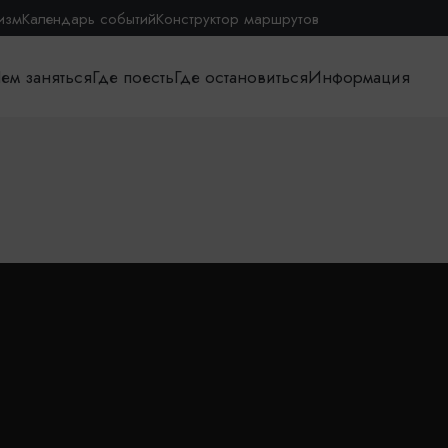
изм
Календарь событий
Конструктор маршрутов
ем заняться
Где поесть
Где остановиться
Информация