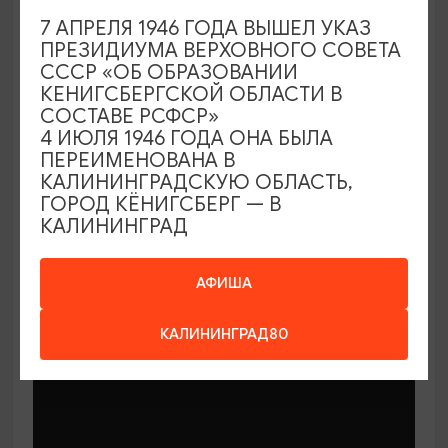
7 АПРЕЛЯ 1946 ГОДА ВЫШЕЛ УКАЗ
ПРЕЗИДИУМА ВЕРХОВНОГО СОВЕТА
СССР «ОБ ОБРАЗОВАНИИ
КЕНИГСБЕРГСКОЙ ОБЛАСТИ В
СОСТАВЕ РСФСР»
МАСТЕР-КЛАССЫ
4 ИЮЛЯ 1946 ГОДА ОНА БЫЛА
ПЕРЕИМЕНОВАНА В
КАЛИНИНГРАДСКУЮ ОБЛАСТЬ,
Мастер-классы по керамике Елены
ГОРОД КЁНИГСБЕРГ — В
Бодяковой
КАЛИНИНГРАД
03.02.2026 - 29.12.2026, вторник в 16:00
Калининград, ул. Баранова, 45
АФИША
КАЛИНИНГРАД80
ОТ 200₽