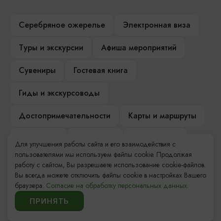
Серебряное ожерелье
Электронная виза
Туры и экскурсии
Афиша мероприятий
Сувениры
Гостевая книга
Гиды и экскурсоводы
Достопримечательности
Карты и маршруты
Рестораны
Гостиницы
Как доехать
Для улучшения работы сайта и его взаимодействия с
пользователями мы используем файлы cookie. Продолжая
Компас Балтийской кухни
работу с сайтом, Вы разрешаете использование cookie-файлов.
Вы всегда можете отключить файлы cookie в настройках Вашего
Настоящий Калининградец
Музеи
браузера.
Согласие на обработку персональных данных.
ПРИНЯТЬ