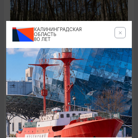
КАЛИНИНГРАДСКАЯ
ОБЛАСТЬ
80 ЛЕТ
ЭКСКУРСИИ УЧРЕЖДЕНИЙ КУЛЬТУРЫ
Аудиоспектакль «Истории Куршской
косы»
01.02.2026 - 31.12.2026, 13:00
Куршская коса
ОТ 2500₽