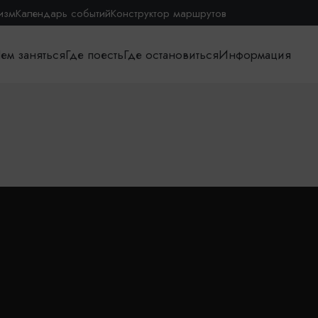
изм
Календарь событий
Конструктор маршрутов
ем заняться
Где поесть
Где остановиться
Информация