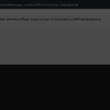
изм
Календарь событий
Конструктор маршрутов
ем заняться
Где поесть
Где остановиться
Информация