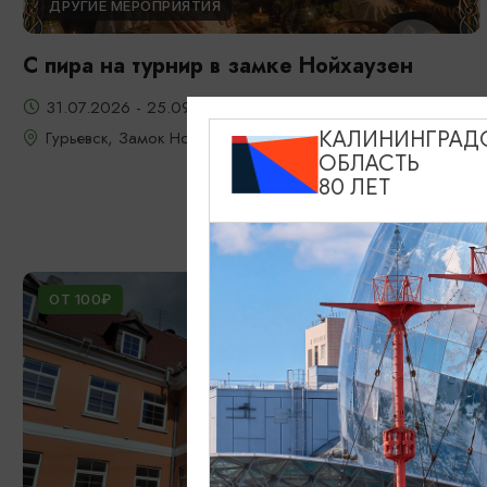
ДРУГИЕ МЕРОПРИЯТИЯ
С пира на турнир в замке Нойхаузен
31.07.2026 - 25.09.2026, 19:00-22:30
Гурьевск, Замок Нойхаузен
КАЛИНИНГРАД
ОБЛАСТЬ
80 ЛЕТ
ОТ 100₽