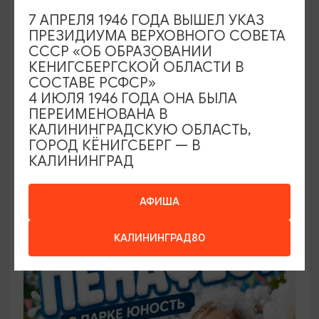
7 АПРЕЛЯ 1946 ГОДА ВЫШЕЛ УКАЗ
ПРЕЗИДИУМА ВЕРХОВНОГО СОВЕТА
САМОЕ ИНТЕРЕСНОЕ
СССР «ОБ ОБРАЗОВАНИИ
КЕНИГСБЕРГСКОЙ ОБЛАСТИ В
Фестиваль викингов Кауп (Большой
СОСТАВЕ РСФСР»
Кауп)
4 ИЮЛЯ 1946 ГОДА ОНА БЫЛА
ПЕРЕИМЕНОВАНА В
08.08.2026 - 09.08.2026, 13:00-22:00 (сб), 12:00-
КАЛИНИНГРАДСКУЮ ОБЛАСТЬ,
17:00 (вс)
ГОРОД КЁНИГСБЕРГ — В
КАЛИНИНГРАД
Зеленоградск, Поселение викингов «Кауп»
АФИША
БЕСПЛАТНО
КАЛИНИНГРАД80