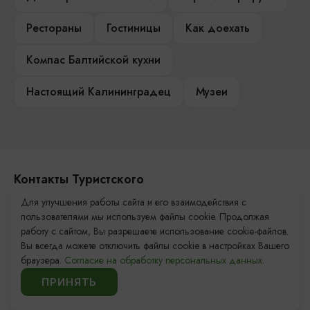
Рестораны
Гостиницы
Как доехать
Компас Балтийской кухни
Настоящий Калининградец
Музеи
Контакты Туристского
информационного центра
Для улучшения работы сайта и его взаимодействия с
пользователями мы используем файлы cookie. Продолжая
+7 (4012) 555-200
работу с сайтом, Вы разрешаете использование cookie-файлов.
Вы всегда можете отключить файлы cookie в настройках Вашего
8 (800) 200-55-39
браузера.
Согласие на обработку персональных данных.
info@visit-kaliningrad.ru
ПРИНЯТЬ