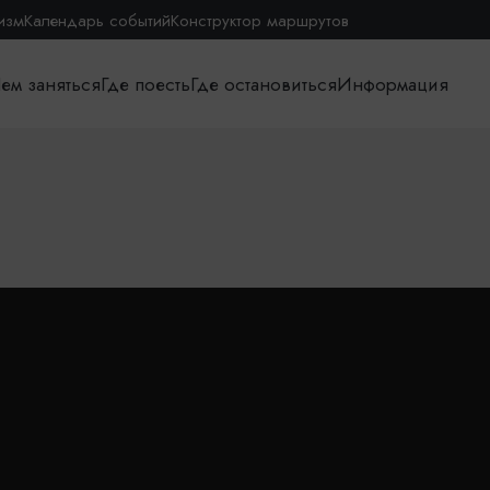
изм
Календарь событий
Конструктор маршрутов
ем заняться
Где поесть
Где остановиться
Информация