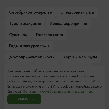
Серебряное ожерелье
Электронная виза
Туры и экскурсии
Афиша мероприятий
Сувениры
Гостевая книга
Гиды и экскурсоводы
Достопримечательности
Карты и маршруты
Рестораны
Гостиницы
Как доехать
Для улучшения работы сайта и его взаимодействия с
пользователями мы используем файлы cookie. Продолжая
Компас Балтийской кухни
работу с сайтом, Вы разрешаете использование cookie-файлов.
Вы всегда можете отключить файлы cookie в настройках Вашего
Настоящий Калининградец
Музеи
браузера.
Согласие на обработку персональных данных.
ПРИНЯТЬ