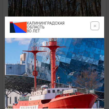
КАЛИНИНГРАДСКАЯ
ОБЛАСТЬ
80 ЛЕТ
ЭКСКУРСИИ УЧРЕЖДЕНИЙ КУЛЬТУРЫ
Аудиоспектакль «Истории Куршской
косы»
01.02.2026 - 31.12.2026, 13:00
Куршская коса
ОТ 2500₽