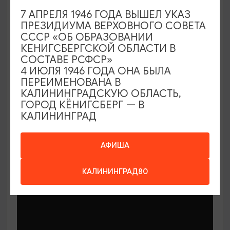
7 АПРЕЛЯ 1946 ГОДА ВЫШЕЛ УКАЗ
ПРЕЗИДИУМА ВЕРХОВНОГО СОВЕТА
СССР «ОБ ОБРАЗОВАНИИ
КЕНИГСБЕРГСКОЙ ОБЛАСТИ В
СОСТАВЕ РСФСР»
МАСТЕР-КЛАССЫ
4 ИЮЛЯ 1946 ГОДА ОНА БЫЛА
ПЕРЕИМЕНОВАНА В
КАЛИНИНГРАДСКУЮ ОБЛАСТЬ,
Мастер-классы по керамике Елены
ГОРОД КЁНИГСБЕРГ — В
Бодяковой
КАЛИНИНГРАД
03.02.2026 - 29.12.2026, вторник в 16:00
Калининград, ул. Баранова, 45
АФИША
КАЛИНИНГРАД80
ОТ 200₽