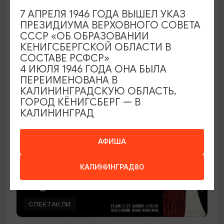
7 АПРЕЛЯ 1946 ГОДА ВЫШЕЛ УКАЗ
Наташа Краснова
ПРЕЗИДИУМА ВЕРХОВНОГО СОВЕТА
СССР «ОБ ОБРАЗОВАНИИ
28.08.2026 19:00
КЕНИГСБЕРГСКОЙ ОБЛАСТИ В
Калининград, Дворец культуры железнодорожников
СОСТАВЕ РСФСР»
4 ИЮЛЯ 1946 ГОДА ОНА БЫЛА
ПЕРЕИМЕНОВАНА В
КАЛИНИНГРАДСКУЮ ОБЛАСТЬ,
ОТ 500₽
ГОРОД КЁНИГСБЕРГ — В
КАЛИНИНГРАД
АФИША
КАЛИНИНГРАД80
СПЕКТАКЛИ