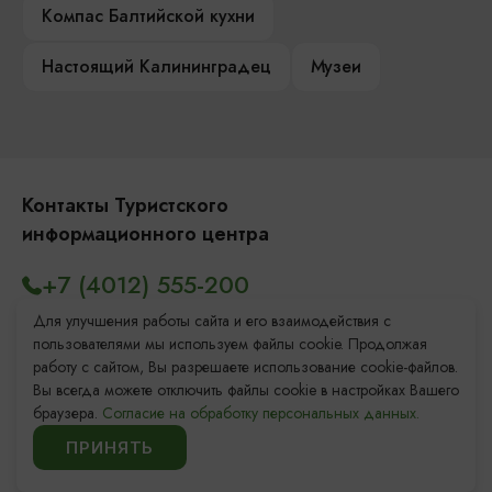
Компас Балтийской кухни
Настоящий Калининградец
Музеи
Контакты Туристского
информационного центра
+7 (4012) 555-200
8 (800) 200-55-39
Для улучшения работы сайта и его взаимодействия с
пользователями мы используем файлы cookie. Продолжая
info@visit-kaliningrad.ru
работу с сайтом, Вы разрешаете использование cookie-файлов.
Вы всегда можете отключить файлы cookie в настройках Вашего
браузера.
Согласие на обработку персональных данных.
Площадь Победы, 1
Открыто
ПРИНЯТЬ
ул. Октябрьская, 2/3
Открыто