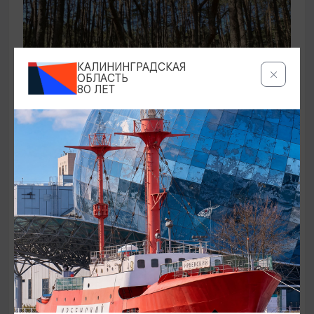
КАЛИНИНГРАДСКАЯ
ОБЛАСТЬ
80 ЛЕТ
ЭКСКУРСИИ УЧРЕЖДЕНИЙ КУЛЬТУРЫ
Аудиоспектакль «Истории Куршской
косы»
01.02.2026 - 31.12.2026, 13:00
Куршская коса
ОТ 2500₽