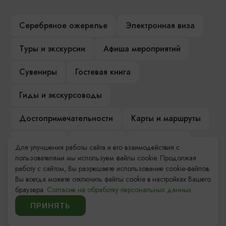
Серебряное ожерелье
Электронная виза
Туры и экскурсии
Афиша мероприятий
Сувениры
Гостевая книга
Гиды и экскурсоводы
Достопримечательности
Карты и маршруты
Рестораны
Гостиницы
Как доехать
Для улучшения работы сайта и его взаимодействия с
пользователями мы используем файлы cookie. Продолжая
Компас Балтийской кухни
работу с сайтом, Вы разрешаете использование cookie-файлов.
Вы всегда можете отключить файлы cookie в настройках Вашего
Настоящий Калининградец
Музеи
браузера.
Согласие на обработку персональных данных.
ПРИНЯТЬ