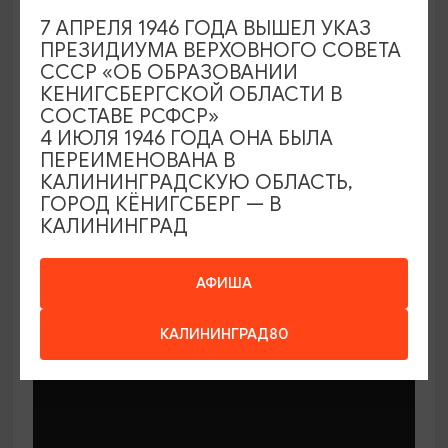
7 АПРЕЛЯ 1946 ГОДА ВЫШЕЛ УКАЗ
ПРЕЗИДИУМА ВЕРХОВНОГО СОВЕТА
СССР «ОБ ОБРАЗОВАНИИ
КЕНИГСБЕРГСКОЙ ОБЛАСТИ В
СОСТАВЕ РСФСР»
МАСТЕР-КЛАССЫ
4 ИЮЛЯ 1946 ГОДА ОНА БЫЛА
ПЕРЕИМЕНОВАНА В
КАЛИНИНГРАДСКУЮ ОБЛАСТЬ,
Мастер-классы по керамике Елены
ГОРОД КЁНИГСБЕРГ — В
Бодяковой
КАЛИНИНГРАД
03.02.2026 - 29.12.2026, вторник в 16:00
Калининград, ул. Баранова, 45
АФИША
КАЛИНИНГРАД80
ОТ 200₽