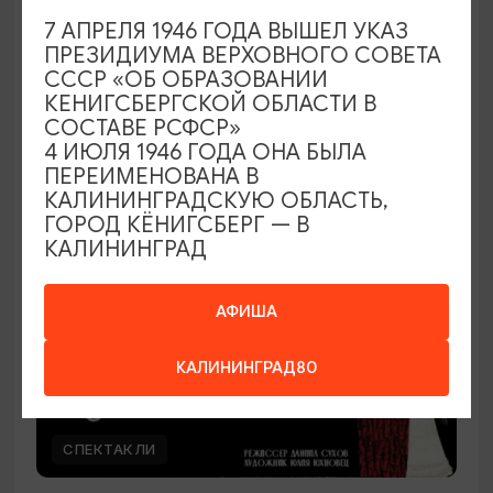
7 АПРЕЛЯ 1946 ГОДА ВЫШЕЛ УКАЗ
Наташа Краснова
ПРЕЗИДИУМА ВЕРХОВНОГО СОВЕТА
СССР «ОБ ОБРАЗОВАНИИ
28.08.2026 19:00
КЕНИГСБЕРГСКОЙ ОБЛАСТИ В
Калининград, Дворец культуры железнодорожников
СОСТАВЕ РСФСР»
4 ИЮЛЯ 1946 ГОДА ОНА БЫЛА
ПЕРЕИМЕНОВАНА В
КАЛИНИНГРАДСКУЮ ОБЛАСТЬ,
ОТ 500₽
ГОРОД КЁНИГСБЕРГ — В
КАЛИНИНГРАД
АФИША
КАЛИНИНГРАД80
СПЕКТАКЛИ