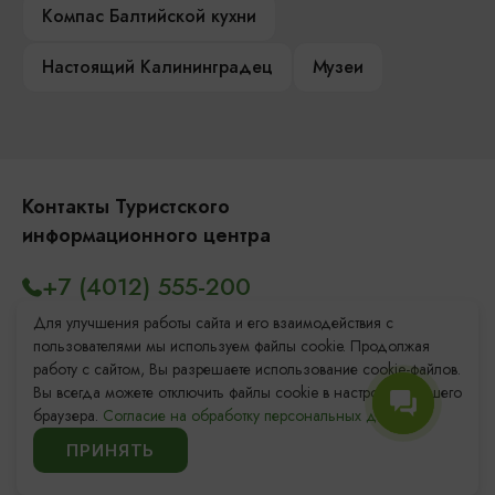
Компас Балтийской кухни
Настоящий Калининградец
Музеи
Контакты Туристского
информационного центра
+7 (4012) 555-200
8 (800) 200-55-39
Для улучшения работы сайта и его взаимодействия с
пользователями мы используем файлы cookie. Продолжая
info@visit-kaliningrad.ru
работу с сайтом, Вы разрешаете использование cookie-файлов.
Вы всегда можете отключить файлы cookie в настройках Вашего
браузера.
Согласие на обработку персональных данных.
Площадь Победы, 1
Откроется в 09:00
ПРИНЯТЬ
ул. Октябрьская, 2/3
Откроется в 09:00