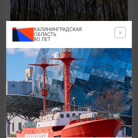
КАЛИНИНГРАДСКАЯ
ОБЛАСТЬ
80 ЛЕТ
ЭКСКУРСИИ УЧРЕЖДЕНИЙ КУЛЬТУРЫ
Аудиоспектакль «Истории Куршской
косы»
01.02.2026 - 31.12.2026, 13:00
Куршская коса
ОТ 2500₽