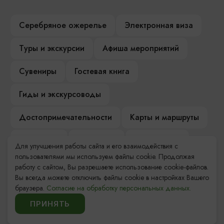
Серебряное ожерелье
Электронная виза
Туры и экскурсии
Афиша мероприятий
Сувениры
Гостевая книга
Гиды и экскурсоводы
Достопримечательности
Карты и маршруты
Рестораны
Гостиницы
Как доехать
Для улучшения работы сайта и его взаимодействия с
пользователями мы используем файлы cookie. Продолжая
Компас Балтийской кухни
работу с сайтом, Вы разрешаете использование cookie-файлов.
Вы всегда можете отключить файлы cookie в настройках Вашего
Настоящий Калининградец
Музеи
браузера.
Согласие на обработку персональных данных.
ПРИНЯТЬ