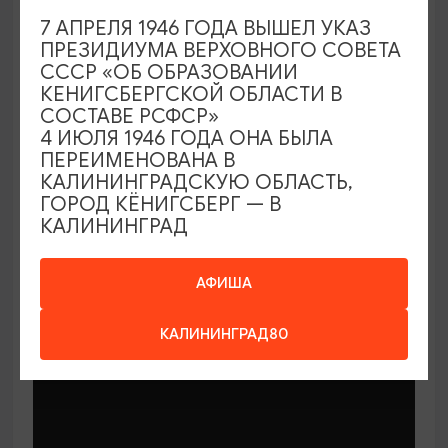
7 АПРЕЛЯ 1946 ГОДА ВЫШЕЛ УКАЗ
ПРЕЗИДИУМА ВЕРХОВНОГО СОВЕТА
СССР «ОБ ОБРАЗОВАНИИ
КЕНИГСБЕРГСКОЙ ОБЛАСТИ В
СОСТАВЕ РСФСР»
МАСТЕР-КЛАССЫ
4 ИЮЛЯ 1946 ГОДА ОНА БЫЛА
ПЕРЕИМЕНОВАНА В
КАЛИНИНГРАДСКУЮ ОБЛАСТЬ,
Мастер-классы по керамике Елены
ГОРОД КЁНИГСБЕРГ — В
Бодяковой
КАЛИНИНГРАД
03.02.2026 - 29.12.2026, вторник в 16:00
Калининград, ул. Баранова, 45
АФИША
КАЛИНИНГРАД80
ОТ 200₽