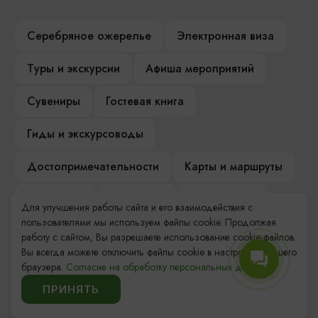
Серебряное ожерелье
Электронная виза
Туры и экскурсии
Афиша мероприятий
Сувениры
Гостевая книга
Гиды и экскурсоводы
Достопримечательности
Карты и маршруты
Рестораны
Гостиницы
Как доехать
Для улучшения работы сайта и его взаимодействия с
пользователями мы используем файлы cookie. Продолжая
Компас Балтийской кухни
работу с сайтом, Вы разрешаете использование cookie-файлов.
Вы всегда можете отключить файлы cookie в настройках Вашего
Настоящий Калининградец
Музеи
браузера.
Согласие на обработку персональных данных.
ПРИНЯТЬ