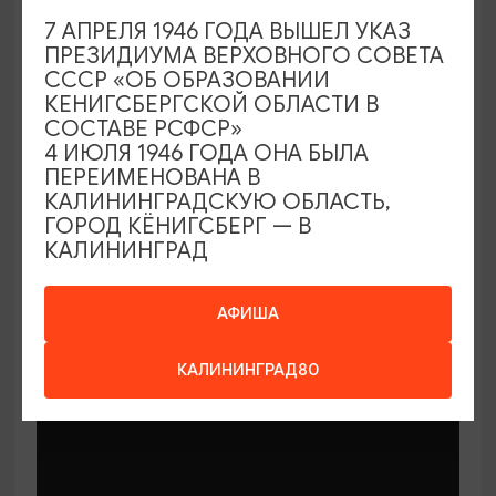
7 АПРЕЛЯ 1946 ГОДА ВЫШЕЛ УКАЗ
ПРЕЗИДИУМА ВЕРХОВНОГО СОВЕТА
СССР «ОБ ОБРАЗОВАНИИ
КЕНИГСБЕРГСКОЙ ОБЛАСТИ В
СОСТАВЕ РСФСР»
МАСТЕР-КЛАССЫ
4 ИЮЛЯ 1946 ГОДА ОНА БЫЛА
ПЕРЕИМЕНОВАНА В
КАЛИНИНГРАДСКУЮ ОБЛАСТЬ,
Мастер-классы по керамике Елены
ГОРОД КЁНИГСБЕРГ — В
Бодяковой
КАЛИНИНГРАД
03.02.2026 - 29.12.2026, вторник в 16:00
Калининград, ул. Баранова, 45
АФИША
КАЛИНИНГРАД80
ОТ 200₽