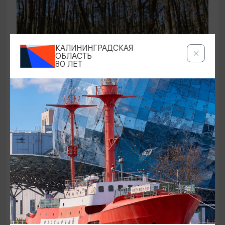
КАЛИНИНГРАДСКАЯ
ОБЛАСТЬ
80 ЛЕТ
ЭКСКУРСИИ УЧРЕЖДЕНИЙ КУЛЬТУРЫ
Аудиоспектакль «Истории Куршской
косы»
01.02.2026 - 31.12.2026, 13:00
Куршская коса
ОТ 2500₽