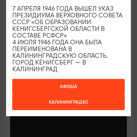
7 АПРЕЛЯ 1946 ГОДА ВЫШЕЛ УКАЗ
ПРЕЗИДИУМА ВЕРХОВНОГО СОВЕТА
СССР «ОБ ОБРАЗОВАНИИ
КЕНИГСБЕРГСКОЙ ОБЛАСТИ В
СОСТАВЕ РСФСР»
МАСТЕР-КЛАССЫ
4 ИЮЛЯ 1946 ГОДА ОНА БЫЛА
ПЕРЕИМЕНОВАНА В
КАЛИНИНГРАДСКУЮ ОБЛАСТЬ,
Мастер-классы по керамике Елены
ГОРОД КЁНИГСБЕРГ — В
Бодяковой
КАЛИНИНГРАД
03.02.2026 - 29.12.2026, вторник в 16:00
Калининград, ул. Баранова, 45
АФИША
КАЛИНИНГРАД80
ОТ 200₽