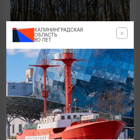
КАЛИНИНГРАДСКАЯ
ОБЛАСТЬ
80 ЛЕТ
ЭКСКУРСИИ УЧРЕЖДЕНИЙ КУЛЬТУРЫ
Аудиоспектакль «Истории Куршской
косы»
01.02.2026 - 31.12.2026, 13:00
Куршская коса
ОТ 2500₽