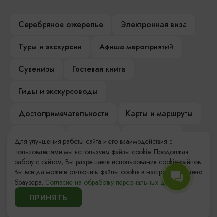
Серебряное ожерелье
Электронная виза
Туры и экскурсии
Афиша мероприятий
Сувениры
Гостевая книга
Гиды и экскурсоводы
Достопримечательности
Карты и маршруты
Рестораны
Гостиницы
Как доехать
Для улучшения работы сайта и его взаимодействия с
пользователями мы используем файлы cookie. Продолжая
Компас Балтийской кухни
работу с сайтом, Вы разрешаете использование cookie-файлов.
Вы всегда можете отключить файлы cookie в настройках Вашего
Настоящий Калининградец
Музеи
браузера.
Согласие на обработку персональных данных.
ПРИНЯТЬ