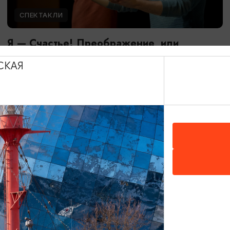
СПЕКТАКЛИ
Я — Счастье! Преображение, или
Швабракадабра
СКАЯ
20.08.2026 19:00
Калининград, Дворец культуры железнодорожников
ОТ 2500₽