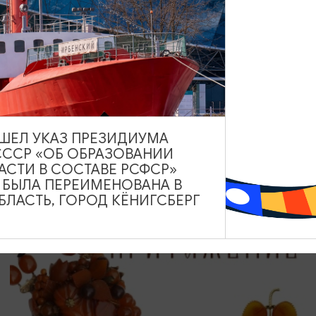
КОНЦЕРТЫ
Группа «Градусы»
20.08.2026 19:00
Светлогорск, Театр эстрады «Янтарь-холл»
ВЫШЕЛ УКАЗ ПРЕЗИДИУМА
СССР «ОБ ОБРАЗОВАНИИ
АСТИ В СОСТАВЕ РСФСР»
А БЫЛА ПЕРЕИМЕНОВАНА В
ЛАСТЬ, ГОРОД КЁНИГСБЕРГ
ОТ 60₽