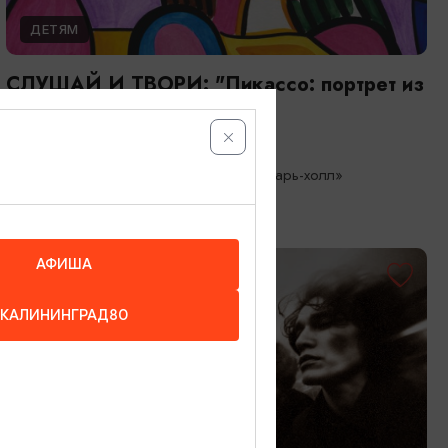
ДЕТЯМ
СЛУШАЙ И ТВОРИ: "Пикассо: портрет из
кубиков"
20.08.2026 15:00
Светлогорск, Арт-пространство «Янтарь-холл»
АФИША
ОТ 2300₽
КАЛИНИНГРАД80