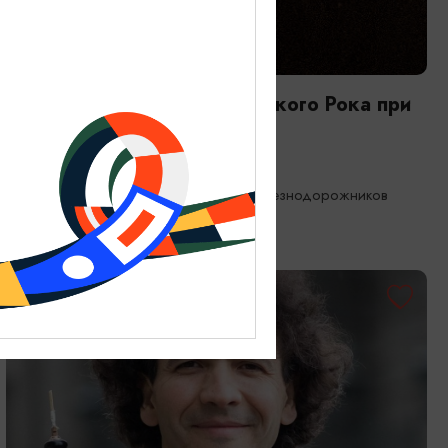
КОНЦЕРТЫ
Оркестр CAGMO: Хор Русского Рока при
свечах
21.08.2026 19:00
Калининград, Дворец культуры железнодорожников
ОТ 1000₽