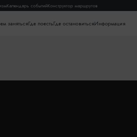
изм
Календарь событий
Конструктор маршрутов
ем заняться
Где поесть
Где остановиться
Информация