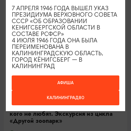
Калининград, Роял парк в «Резиденции Королей»
7 АПРЕЛЯ 1946 ГОДА ВЫШЕЛ УКАЗ
ПРЕЗИДИУМА ВЕРХОВНОГО СОВЕТА
СССР «ОБ ОБРАЗОВАНИИ
ОТ 500₽
КЕНИГСБЕРГСКОЙ ОБЛАСТИ В
СОСТАВЕ РСФСР»
4 ИЮЛЯ 1946 ГОДА ОНА БЫЛА
ПЕРЕИМЕНОВАНА В
КАЛИНИНГРАДСКУЮ ОБЛАСТЬ,
ГОРОД КЁНИГСБЕРГ — В
КАЛИНИНГРАД
АФИША
ЭКСКУРСИИ УЧРЕЖДЕНИЙ КУЛЬТУРЫ
КАЛИНИНГРАД80
Тайны панциря и чешуи или о тех,
кого не любят. Экскурсия из цикла
«Другой зоопарк»