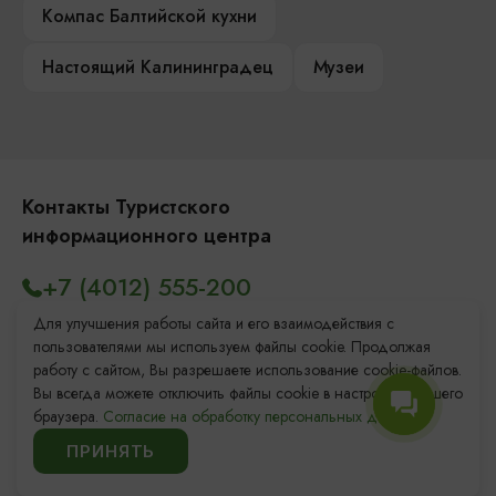
Компас Балтийской кухни
Настоящий Калининградец
Музеи
Контакты Туристского
информационного центра
+7 (4012) 555-200
8 (800) 200-55-39
Для улучшения работы сайта и его взаимодействия с
пользователями мы используем файлы cookie. Продолжая
info@visit-kaliningrad.ru
работу с сайтом, Вы разрешаете использование cookie-файлов.
Вы всегда можете отключить файлы cookie в настройках Вашего
браузера.
Согласие на обработку персональных данных.
Площадь Победы, 1
Закрыто
ПРИНЯТЬ
ул. Октябрьская, 2/3
Закрыто