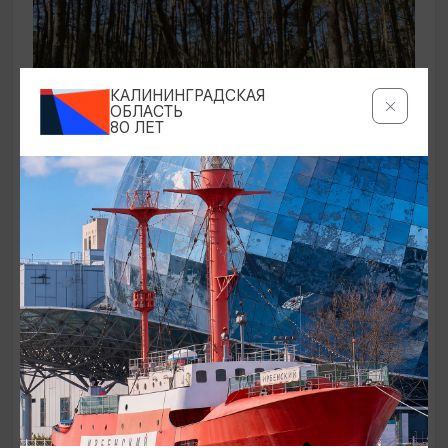
КАЛИНИНГРАДСКАЯ
ОБЛАСТЬ
80 ЛЕТ
ЭКСКУРСИИ УЧРЕЖДЕНИЙ КУЛЬТУРЫ
Аудиоспектакль «Истории Куршской
косы»
01.02.2026 - 31.12.2026, 13:00
Куршская коса
ОТ 2500₽