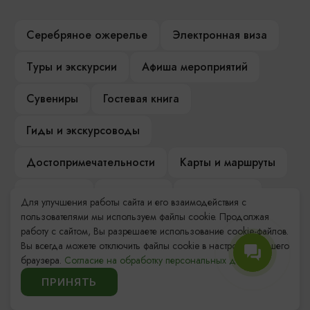
Серебряное ожерелье
Электронная виза
Туры и экскурсии
Афиша мероприятий
Сувениры
Гостевая книга
Гиды и экскурсоводы
Достопримечательности
Карты и маршруты
Рестораны
Гостиницы
Как доехать
Для улучшения работы сайта и его взаимодействия с
пользователями мы используем файлы cookie. Продолжая
Компас Балтийской кухни
работу с сайтом, Вы разрешаете использование cookie-файлов.
Вы всегда можете отключить файлы cookie в настройках Вашего
Настоящий Калининградец
Музеи
браузера.
Согласие на обработку персональных данных.
ПРИНЯТЬ