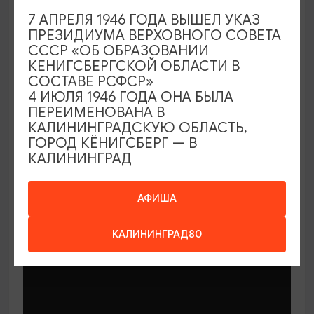
7 АПРЕЛЯ 1946 ГОДА ВЫШЕЛ УКАЗ
ПРЕЗИДИУМА ВЕРХОВНОГО СОВЕТА
СССР «ОБ ОБРАЗОВАНИИ
КЕНИГСБЕРГСКОЙ ОБЛАСТИ В
СОСТАВЕ РСФСР»
МАСТЕР-КЛАССЫ
4 ИЮЛЯ 1946 ГОДА ОНА БЫЛА
ПЕРЕИМЕНОВАНА В
КАЛИНИНГРАДСКУЮ ОБЛАСТЬ,
Мастер-классы по керамике Елены
ГОРОД КЁНИГСБЕРГ — В
Бодяковой
КАЛИНИНГРАД
03.02.2026 - 29.12.2026, вторник в 16:00
Калининград, ул. Баранова, 45
АФИША
КАЛИНИНГРАД80
ОТ 200₽