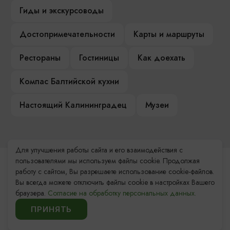
Гиды и экскурсоводы
Достопримечательности
Карты и маршруты
Рестораны
Гостиницы
Как доехать
Компас Балтийской кухни
Настоящий Калининградец
Музеи
Для улучшения работы сайта и его взаимодействия с
пользователями мы используем файлы cookie. Продолжая
Контакты Туристского
работу с сайтом, Вы разрешаете использование cookie-файлов.
информационного центра
Вы всегда можете отключить файлы cookie в настройках Вашего
браузера.
Согласие на обработку персональных данных.
+7 (4012) 555-200
ПРИНЯТЬ
8 (800) 200-55-39