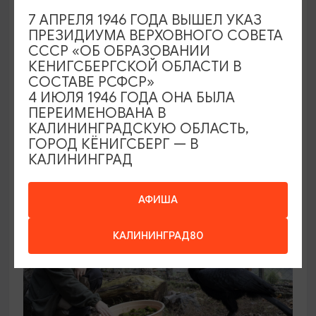
7 АПРЕЛЯ 1946 ГОДА ВЫШЕЛ УКАЗ
ПРЕЗИДИУМА ВЕРХОВНОГО СОВЕТА
КОНЦЕРТЫ
СССР «ОБ ОБРАЗОВАНИИ
КЕНИГСБЕРГСКОЙ ОБЛАСТИ В
Звучащие сады
СОСТАВЕ РСФСР»
4 ИЮЛЯ 1946 ГОДА ОНА БЫЛА
09.08.2026 18:00
ПЕРЕИМЕНОВАНА В
Калининград, Собор на острове Канта
КАЛИНИНГРАДСКУЮ ОБЛАСТЬ,
ГОРОД КЁНИГСБЕРГ — В
КАЛИНИНГРАД
ОТ 500₽
АФИША
КАЛИНИНГРАД80