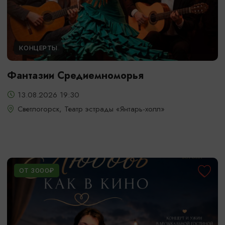
КОНЦЕРТЫ
Фантазии Средиемноморья
13.08.2026 19:30
Светлогорск, Театр эстрады «Янтарь-холл»
ОТ 3000₽