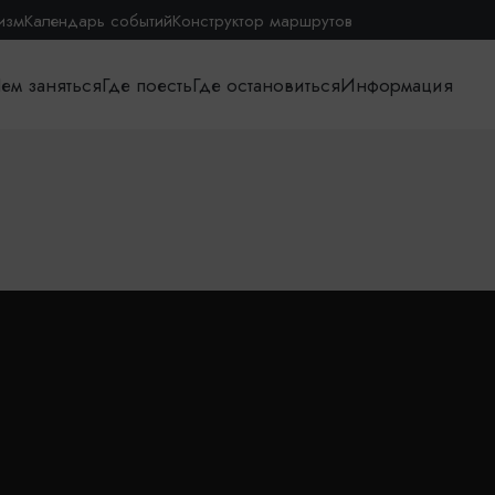
изм
Календарь событий
Конструктор маршрутов
ем заняться
Где поесть
Где остановиться
Информация