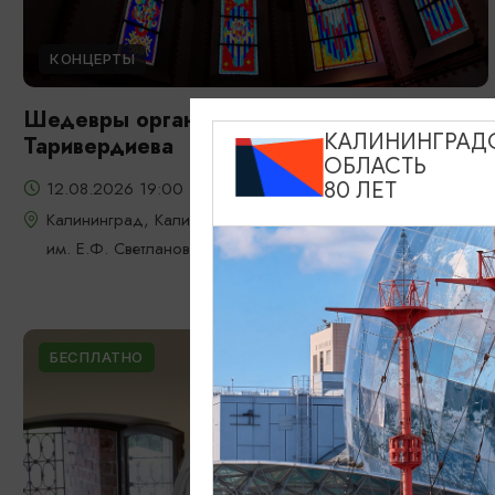
КОНЦЕРТЫ
Шедевры органной музыки: от Баха до
КАЛИНИНГРАД
Таривердиева
ОБЛАСТЬ
12.08.2026 19:00
80 ЛЕТ
Калининград, Калининградская областная филармония
им. Е.Ф. Светланова
БЕСПЛАТНО