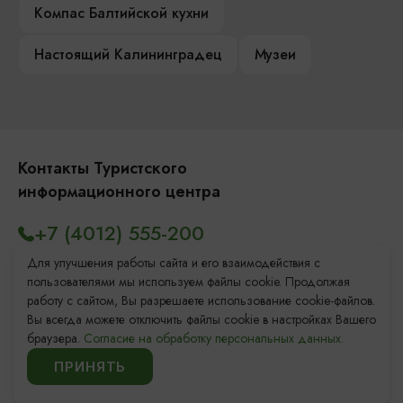
Компас Балтийской кухни
Настоящий Калининградец
Музеи
Контакты Туристского
информационного центра
+7 (4012) 555-200
8 (800) 200-55-39
Для улучшения работы сайта и его взаимодействия с
пользователями мы используем файлы cookie. Продолжая
info@visit-kaliningrad.ru
работу с сайтом, Вы разрешаете использование cookie-файлов.
Вы всегда можете отключить файлы cookie в настройках Вашего
браузера.
Согласие на обработку персональных данных.
Площадь Победы, 1
Закрыто
ПРИНЯТЬ
ул. Октябрьская, 2/3
Закрыто