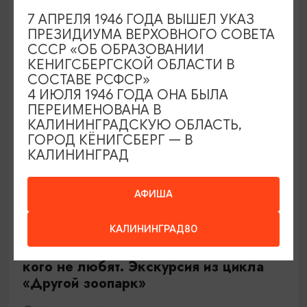
Калининград, Роял парк в «Резиденции Королей»
7 АПРЕЛЯ 1946 ГОДА ВЫШЕЛ УКАЗ
ПРЕЗИДИУМА ВЕРХОВНОГО СОВЕТА
СССР «ОБ ОБРАЗОВАНИИ
ОТ 500₽
КЕНИГСБЕРГСКОЙ ОБЛАСТИ В
СОСТАВЕ РСФСР»
4 ИЮЛЯ 1946 ГОДА ОНА БЫЛА
ПЕРЕИМЕНОВАНА В
КАЛИНИНГРАДСКУЮ ОБЛАСТЬ,
ГОРОД КЁНИГСБЕРГ — В
КАЛИНИНГРАД
АФИША
ЭКСКУРСИИ УЧРЕЖДЕНИЙ КУЛЬТУРЫ
КАЛИНИНГРАД80
Тайны панциря и чешуи или о тех,
кого не любят. Экскурсия из цикла
«Другой зоопарк»