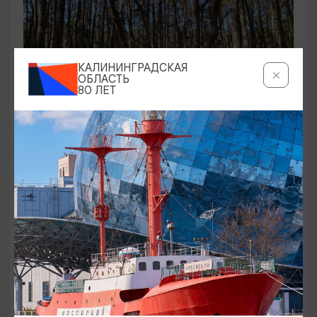
КАЛИНИНГРАДСКАЯ
ОБЛАСТЬ
80 ЛЕТ
ЭКСКУРСИИ УЧРЕЖДЕНИЙ КУЛЬТУРЫ
Аудиоспектакль «Истории Куршской
косы»
01.02.2026 - 31.12.2026, 13:00
Куршская коса
ОТ 2500₽