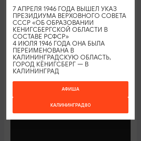
7 АПРЕЛЯ 1946 ГОДА ВЫШЕЛ УКАЗ
ПРЕЗИДИУМА ВЕРХОВНОГО СОВЕТА
СССР «ОБ ОБРАЗОВАНИИ
КЕНИГСБЕРГСКОЙ ОБЛАСТИ В
СОСТАВЕ РСФСР»
МАСТЕР-КЛАССЫ
4 ИЮЛЯ 1946 ГОДА ОНА БЫЛА
ПЕРЕИМЕНОВАНА В
КАЛИНИНГРАДСКУЮ ОБЛАСТЬ,
Мастер-классы по керамике Елены
ГОРОД КЁНИГСБЕРГ — В
Бодяковой
КАЛИНИНГРАД
03.02.2026 - 29.12.2026, вторник в 16:00
Калининград, ул. Баранова, 45
АФИША
КАЛИНИНГРАД80
ОТ 200₽