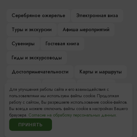
Серебряное ожерелье
Электронная виза
Туры и экскурсии
Афиша мероприятий
Сувениры
Гостевая книга
Гиды и экскурсоводы
Достопримечательности
Карты и маршруты
Рестораны
Гостиницы
Как доехать
Для улучшения работы сайта и его взаимодействия с
пользователями мы используем файлы cookie. Продолжая
Компас Балтийской кухни
работу с сайтом, Вы разрешаете использование cookie-файлов.
Вы всегда можете отключить файлы cookie в настройках Вашего
Настоящий Калининградец
Музеи
браузера.
Согласие на обработку персональных данных.
ПРИНЯТЬ