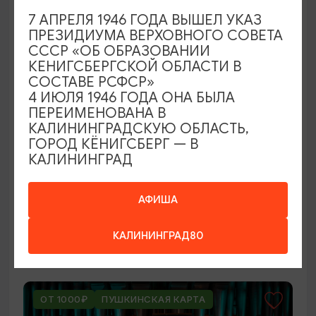
ОТ 250₽
7 АПРЕЛЯ 1946 ГОДА ВЫШЕЛ УКАЗ
ПРЕЗИДИУМА ВЕРХОВНОГО СОВЕТА
СССР «ОБ ОБРАЗОВАНИИ
КЕНИГСБЕРГСКОЙ ОБЛАСТИ В
СОСТАВЕ РСФСР»
4 ИЮЛЯ 1946 ГОДА ОНА БЫЛА
ПЕРЕИМЕНОВАНА В
КАЛИНИНГРАДСКУЮ ОБЛАСТЬ,
ГОРОД КЁНИГСБЕРГ — В
КАЛИНИНГРАД
ВЫСТАВКИ
Оставленный багаж
АФИША
02.08.2026 - 22.08.2026
КАЛИНИНГРАД80
Светлогорск, Арт-пространство «Янтарь-холл»
ОТ 1000₽
ПУШКИНСКАЯ КАРТА