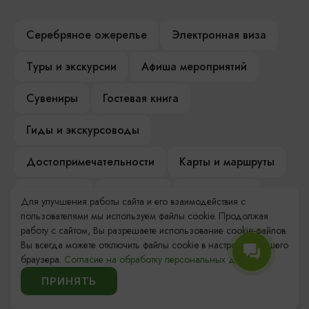
Серебряное ожерелье
Электронная виза
Туры и экскурсии
Афиша мероприятий
Сувениры
Гостевая книга
Гиды и экскурсоводы
Достопримечательности
Карты и маршруты
Рестораны
Гостиницы
Как доехать
Для улучшения работы сайта и его взаимодействия с
пользователями мы используем файлы cookie. Продолжая
Компас Балтийской кухни
работу с сайтом, Вы разрешаете использование cookie-файлов.
Вы всегда можете отключить файлы cookie в настройках Вашего
Настоящий Калининградец
Музеи
браузера.
Согласие на обработку персональных данных.
ПРИНЯТЬ