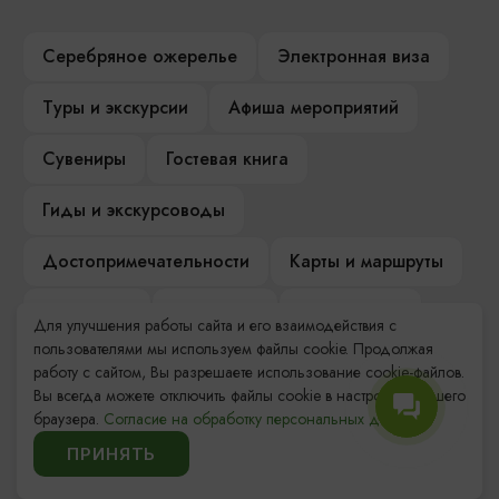
Серебряное ожерелье
Электронная виза
Туры и экскурсии
Афиша мероприятий
Сувениры
Гостевая книга
Гиды и экскурсоводы
Достопримечательности
Карты и маршруты
Рестораны
Гостиницы
Как доехать
Для улучшения работы сайта и его взаимодействия с
пользователями мы используем файлы cookie. Продолжая
Компас Балтийской кухни
работу с сайтом, Вы разрешаете использование cookie-файлов.
Вы всегда можете отключить файлы cookie в настройках Вашего
Настоящий Калининградец
Музеи
браузера.
Согласие на обработку персональных данных.
ПРИНЯТЬ