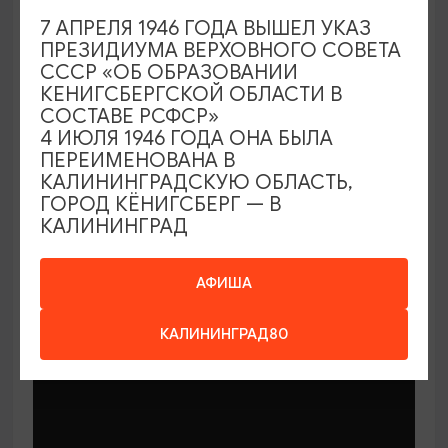
7 АПРЕЛЯ 1946 ГОДА ВЫШЕЛ УКАЗ
ПРЕЗИДИУМА ВЕРХОВНОГО СОВЕТА
СССР «ОБ ОБРАЗОВАНИИ
КЕНИГСБЕРГСКОЙ ОБЛАСТИ В
СОСТАВЕ РСФСР»
МАСТЕР-КЛАССЫ
4 ИЮЛЯ 1946 ГОДА ОНА БЫЛА
ПЕРЕИМЕНОВАНА В
КАЛИНИНГРАДСКУЮ ОБЛАСТЬ,
Мастер-классы по керамике Елены
ГОРОД КЁНИГСБЕРГ — В
Бодяковой
КАЛИНИНГРАД
03.02.2026 - 29.12.2026, вторник в 16:00
Калининград, ул. Баранова, 45
АФИША
КАЛИНИНГРАД80
ОТ 200₽