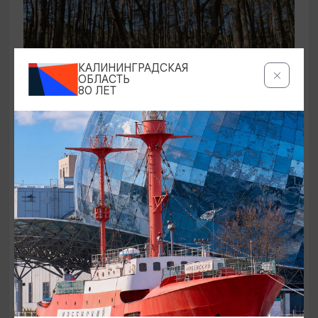
КАЛИНИНГРАДСКАЯ
ОБЛАСТЬ
80 ЛЕТ
ЭКСКУРСИИ УЧРЕЖДЕНИЙ КУЛЬТУРЫ
Аудиоспектакль «Истории Куршской
косы»
01.02.2026 - 31.12.2026, 13:00
Куршская коса
ОТ 2500₽