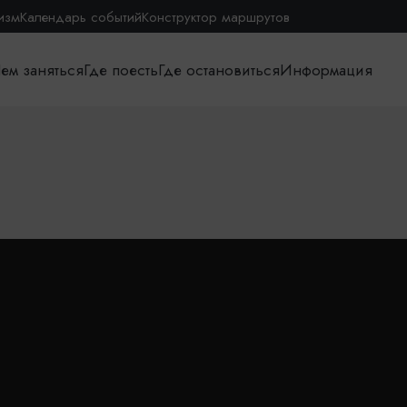
изм
Календарь событий
Конструктор маршрутов
ем заняться
Где поесть
Где остановиться
Информация