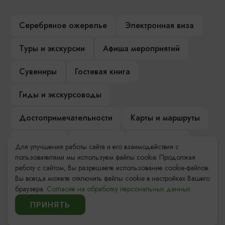
Серебряное ожерелье
Электронная виза
Туры и экскурсии
Афиша мероприятий
Сувениры
Гостевая книга
Гиды и экскурсоводы
Достопримечательности
Карты и маршруты
Рестораны
Гостиницы
Как доехать
Для улучшения работы сайта и его взаимодействия с
пользователями мы используем файлы cookie. Продолжая
Компас Балтийской кухни
работу с сайтом, Вы разрешаете использование cookie-файлов.
Вы всегда можете отключить файлы cookie в настройках Вашего
Настоящий Калининградец
Музеи
браузера.
Согласие на обработку персональных данных.
ПРИНЯТЬ