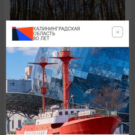
КАЛИНИНГРАДСКАЯ
ОБЛАСТЬ
80 ЛЕТ
ЭКСКУРСИИ УЧРЕЖДЕНИЙ КУЛЬТУРЫ
Аудиоспектакль «Истории Куршской
косы»
01.02.2026 - 31.12.2026, 13:00
Куршская коса
ОТ 2500₽