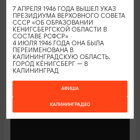
7 АПРЕЛЯ 1946 ГОДА ВЫШЕЛ УКАЗ
ПРЕЗИДИУМА ВЕРХОВНОГО СОВЕТА
СССР «ОБ ОБРАЗОВАНИИ
КЕНИГСБЕРГСКОЙ ОБЛАСТИ В
СОСТАВЕ РСФСР»
МАСТЕР-КЛАССЫ
4 ИЮЛЯ 1946 ГОДА ОНА БЫЛА
ПЕРЕИМЕНОВАНА В
КАЛИНИНГРАДСКУЮ ОБЛАСТЬ,
Мастер-классы по керамике Елены
ГОРОД КЁНИГСБЕРГ — В
Бодяковой
КАЛИНИНГРАД
03.02.2026 - 29.12.2026, вторник в 16:00
Калининград, ул. Баранова, 45
АФИША
КАЛИНИНГРАД80
ОТ 200₽